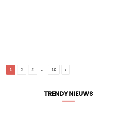
…
Next
1
2
3
10
TRENDY NIEUWS