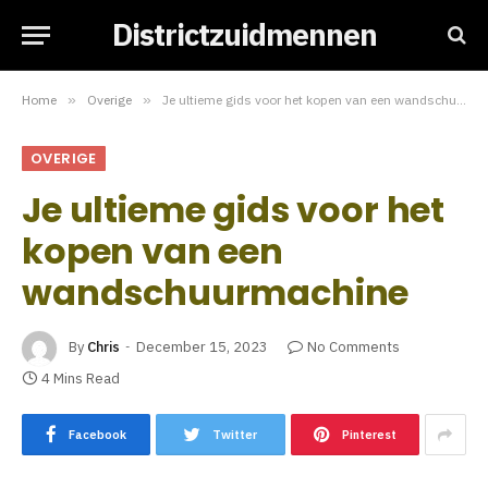
Districtzuidmennen
Home
»
Overige
»
Je ultieme gids voor het kopen van een wandschuurmachine
OVERIGE
Je ultieme gids voor het
kopen van een
wandschuurmachine
By
Chris
December 15, 2023
No Comments
4 Mins Read
Facebook
Twitter
Pinterest